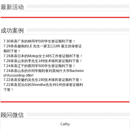
最新活动
成功案例
7.30恭喜广东的林同学500学生签证顺利下签！
7.29恭喜越南的LE 先生一家五口186 雇主担保签证
顺利下签！
7.29恭喜日本的Motegi女士485工作签证顺利下签！
7.28恭喜山东的李先生189技术移民签证顺利下签！
7.24恭喜辽宁的蔡同学500学生签证顺利下签！
7.24恭喜山东的许同学顺利拿到莫纳什大学Bachelor
of Accounting offer!
7.22恭喜安徽的吴先生190技术移民签证顺利下签！
7.22恭喜尼泊尔的Shrestha先生491州担保签证顺利
下签！
8.7恭喜山东的沈先生夫妇600旅游签证顺利下签，三
7.20恭喜新疆的李同学500学生签证顺利下签！
年多次往返！
7.16恭喜黑龙江的乔女士485毕业生工签顺利下签！
8.7恭喜江西的王同学顺利拿到莫纳什大学Master of
7.15恭喜日本的YAMASHITA先生801配偶签证顺利下
Business offer！
签！
顾问微信
8.6恭喜江苏的谢先生600旅游签证顺利下签，三年多
7.15恭喜江苏的曹同学500学生签证顺利下签！
次往返！
7.13恭喜广东的邓同学500学生签证顺利下签！
Cathy
8.6恭喜江苏的王女士600旅游签证顺利下签，三年多
7.9恭喜河南的费先生600旅游签证顺利下签！