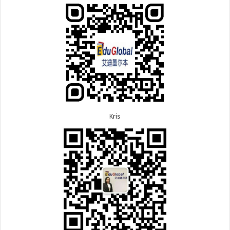
次往返！
7.9恭喜广东的喻同学500学生签证顺利下签！
8.5恭喜江苏的杨女士190技术移民签证顺利下签！
7.8恭喜黑龙江的刘女士600旅游签证顺利下签，三年
8.3恭喜黑龙江的刘女士864父母签证顺利下签！
多次往返！
8.3恭喜天津的陈同学和妈妈590+500学生签证顺利
7.7恭喜北京的王先生和孩子600旅游签证顺利下签，
下签！
三年多次往返！
Kris