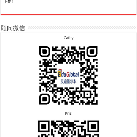
下签！
8.7恭喜山东的沈先生夫妇600旅游签证顺利下签，三
7.20恭喜新疆的李同学500学生签证顺利下签！
年多次往返！
7.16恭喜黑龙江的乔女士485毕业生工签顺利下签！
8.7恭喜江西的王同学顺利拿到莫纳什大学Master of
7.15恭喜日本的YAMASHITA先生801配偶签证顺利下
Business offer！
签！
顾问微信
8.6恭喜江苏的谢先生600旅游签证顺利下签，三年多
7.15恭喜江苏的曹同学500学生签证顺利下签！
次往返！
7.13恭喜广东的邓同学500学生签证顺利下签！
Cathy
8.6恭喜江苏的王女士600旅游签证顺利下签，三年多
7.9恭喜河南的费先生600旅游签证顺利下签！
次往返！
7.9恭喜广东的喻同学500学生签证顺利下签！
8.5恭喜江苏的杨女士190技术移民签证顺利下签！
7.8恭喜黑龙江的刘女士600旅游签证顺利下签，三年
8.3恭喜黑龙江的刘女士864父母签证顺利下签！
多次往返！
8.3恭喜天津的陈同学和妈妈590+500学生签证顺利
7.7恭喜北京的王先生和孩子600旅游签证顺利下签，
下签！
三年多次往返！
Kris