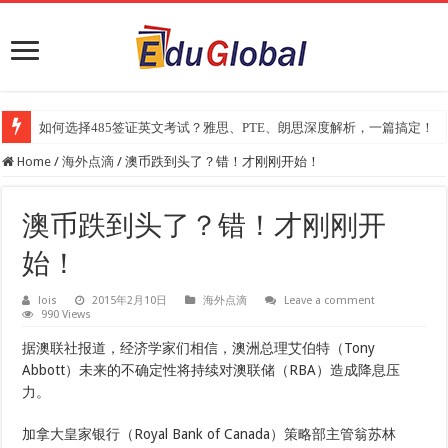
如何选择485签证英文考试？雅思、PTE、朗思深度解析，一篇搞定！
Home
/
海外点滴
/
澳币跌到头了？错！才刚刚开始！
澳币跌到头了？错！才刚刚开
始！
lois
2015年2月10日
海外点滴
Leave a comment
990 Views
据澳联社报道，经济学家们相信，澳洲总理艾伯特（Tony
Abbott）未来的不确定性将持续对澳联储（RBA）造成降息压
力。
加拿大皇家银行（Royal Bank of Canada）策略部主管翁苏林