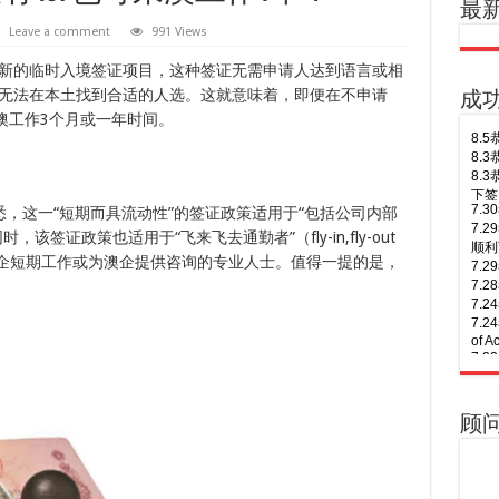
最
Leave a comment
991 Views
新的临时入境签证项目，这种签证无需申请人达到语言或相
无法在本土找到合适的人选。这就意味着，即便在不申请
成
澳工作3个月或一年时间。
7.
7.
顺利
7.
，这一“短期而具流动性”的签证政策适用于“包括公司内部
7.
7.
签证政策也适用于“飞来飞去通勤者”（fly-in,fly-out
7.
、在澳企短期工作或为澳企提供咨询的专业人士。值得一提的是，
of A
7.
7.
下签
8.
7.
年多
7.
8.
7.
Busi
签！
顾
8.
7.
次往
7.
8.
7.
次往
7.