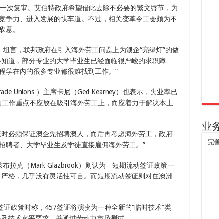
的一次复审。艾伯特政府希望借此去除不必要的繁文缛节，为
竞争力、进入发展的快车道。不过，相关变革令工会颇为不
敌意。
ell）坦言，联邦政府在引入海外劳工问题上为澳企“亮绿灯”的做
要知道，部分专业的大学毕业生已经面临很严峻的求职障
程学在内的很多专业都很难找到工作。”
f Trade Unions ）主席卡尼（Ged Kearney）也表示，失业率已
前的工作重点不应放在吸引海外劳工上，而应着力于解决本土
业
统时必须保证澳企先招聘澳人，而后再考虑海外劳工，政府
完
招聘者、大学毕业生及学徒直接雇佣海外劳工。”
理格拉兹布拉克（Mark Glazbrook）则认为，短期流动签证政策一
常严格，几乎没有灵活性可言。而短期流动签证则对在澳洲
签证政策时称，457签证将演变为一种全新的“临时技术”类
平及技术水平要求，并通过劳动力市场测试。