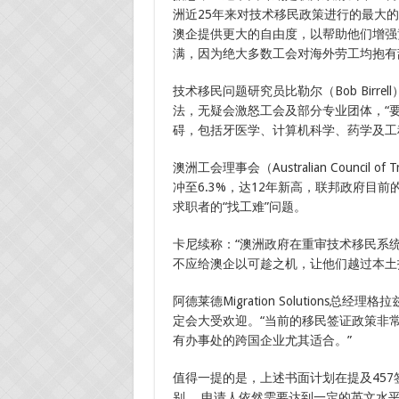
洲近25年来对技术移民政策进行的最大
澳企提供更大的自由度，以帮助他们增强
满，因为绝大多数工会对海外劳工均抱有
技术移民问题研究员比勒尔（Bob Birr
法，无疑会激怒工会及部分专业团体，“
碍，包括牙医学、计算机科学、药学及工
澳洲工会理事会（Australian Council o
冲至6.3%，达12年新高，联邦政府目
求职者的“找工难”问题。
卡尼续称：“澳洲政府在重审技术移民系
不应给澳企以可趁之机，让他们越过本土
阿德莱德Migration Solutions总经
定会大受欢迎。“当前的移民签证政策非
有办事处的跨国企业尤其适合。”
值得一提的是，上述书面计划在提及457
别， 申请人依然需要达到一定的英文水