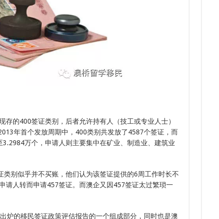
8.
7.
8.
多次
8.
7.
下签
三年
现存的400签证类别，后者允许持有人（技工或专业人士）
013年首个发放周期中，400类别共发放了4587个签证，而
增至3.2984万个，申请人则主要集中在矿业、制造业、建筑业
签证类别似乎并不买账，他们认为该签证提供的6周工作时长不
请人转而申请457签证。而澳企又因457签证太过繁琐一
。
月出炉的移民签证政策评估报告的一个组成部分，同时也是澳