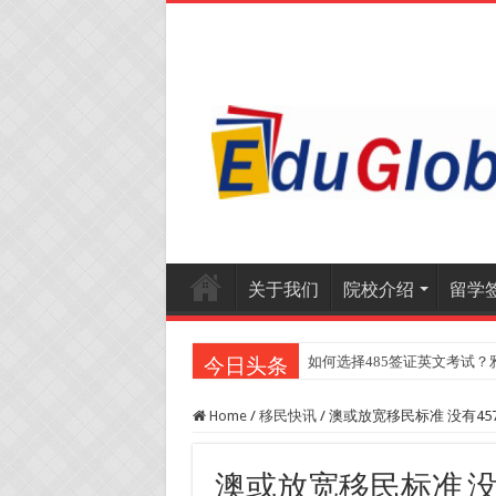
关于我们
院校介绍
留学
如何选择485签证英文考试？
今日头条
Home
/
移民快讯
/
澳或放宽移民标准 没有45
澳或放宽移民标准 没