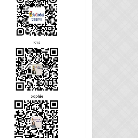
5恭喜江苏的杨女士190技术移民签证顺利下签！
8恭喜黑龙江的刘女士600旅游签证顺利下签，三年
3恭喜黑龙江的刘女士864父母签证顺利下签！
往返！
3恭喜天津的陈同学和妈妈590+500学生签证顺利
7恭喜北京的王先生和孩子600旅游签证顺利下签，
！
多次往返！
Kris
Sophie