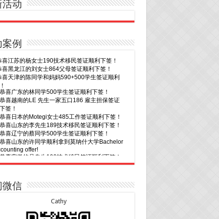
新活动
功案例
30恭喜广东的林同学500学生签证顺利下签！
29恭喜越南的LE 先生一家五口186 雇主担保签证
下签！
29恭喜日本的Motegi女士485工作签证顺利下签！
28恭喜山东的李先生189技术移民签证顺利下签！
24恭喜辽宁的蔡同学500学生签证顺利下签！
24恭喜山东的许同学顺利拿到莫纳什大学Bachelor
ccounting offer!
22恭喜安徽的吴先生190技术移民签证顺利下签！
22恭喜尼泊尔的Shrestha先生491州担保签证顺利
！
7恭喜山东的沈先生夫妇600旅游签证顺利下签，三
20恭喜新疆的李同学500学生签证顺利下签！
次往返！
16恭喜黑龙江的乔女士485毕业生工签顺利下签！
7恭喜江西的王同学顺利拿到莫纳什大学Master of
15恭喜日本的YAMASHITA先生801配偶签证顺利下
ness offer！
问微信
6恭喜江苏的谢先生600旅游签证顺利下签，三年多
15恭喜江苏的曹同学500学生签证顺利下签！
返！
13恭喜广东的邓同学500学生签证顺利下签！
Cathy
6恭喜江苏的王女士600旅游签证顺利下签，三年多
9恭喜河南的费先生600旅游签证顺利下签！
返！
9恭喜广东的喻同学500学生签证顺利下签！