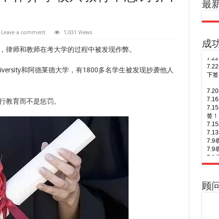
最
Leave a comment
1,031 Views
成
，律师和教师在考大学的过程中被发现作弊。
7.
University和阿德莱德大学，有1800多名学生被发现抄袭他人
7.
7.
签！
7.
行教育而不是惩罚。
7.
7.
7.
7.
多次
7.
三年
7.
7.
of S
7.
7.
顺利
7.
7.
顾
次往
7.
6.
7.
签！
7.
6.
of A