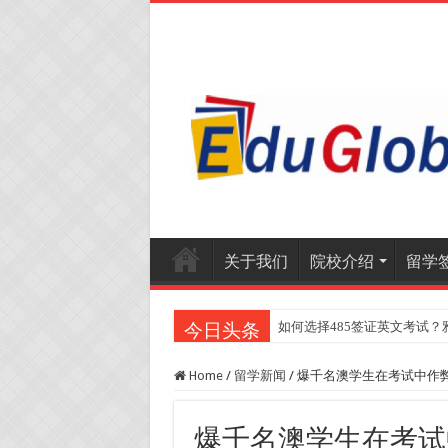
关于我们
院校介绍
留学
如何选择485签证英文考试？
今日头条
Home
/
留学新闻
/
爆千名澳学生在考试中作弊
爆千名澳学生在考试