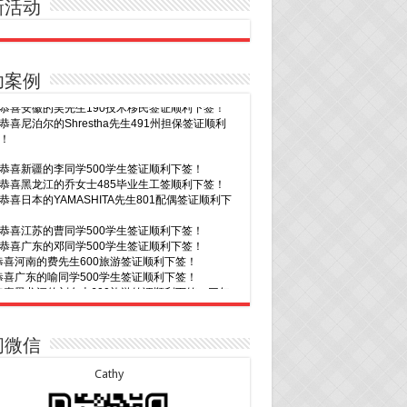
新活动
功案例
20恭喜新疆的李同学500学生签证顺利下签！
16恭喜黑龙江的乔女士485毕业生工签顺利下签！
15恭喜日本的YAMASHITA先生801配偶签证顺利下
15恭喜江苏的曹同学500学生签证顺利下签！
13恭喜广东的邓同学500学生签证顺利下签！
9恭喜河南的费先生600旅游签证顺利下签！
9恭喜广东的喻同学500学生签证顺利下签！
8恭喜黑龙江的刘女士600旅游签证顺利下签，三年
往返！
7恭喜北京的王先生和孩子600旅游签证顺利下签，
多次往返！
30恭喜广东的林同学500学生签证顺利下签！
3恭喜湖北的汪同学顺利拿到莫纳什大学Bachelor
cience offer!
29恭喜越南的LE 先生一家五口186 雇主担保签证
2恭喜深圳的钟同学500学生签证顺利下签！
下签！
1恭喜辽宁的穆先生600旅游签证顺利下签，一年多
29恭喜日本的Motegi女士485工作签证顺利下签！
问微信
返！
28恭喜山东的李先生189技术移民签证顺利下签！
30恭喜马来西亚的YAP先生夫妇482签证顺利下
24恭喜辽宁的蔡同学500学生签证顺利下签！
Cathy
24恭喜山东的许同学顺利拿到莫纳什大学Bachelor
30恭喜新疆的赵女士155居住返回签证顺利下签！
ccounting offer!