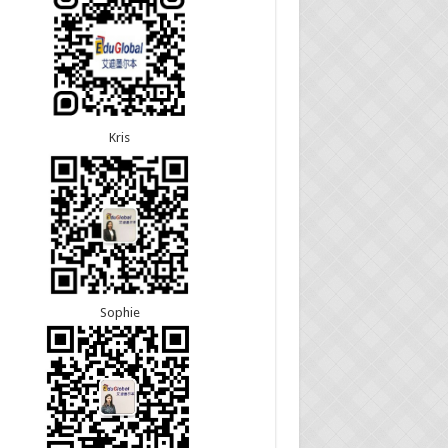
22恭喜安徽的吴先生190技术移民签证顺利下签！
30恭喜江苏的万女士夫妇870签证顺利下签！
22恭喜尼泊尔的Shrestha先生491州担保签证顺利
24恭喜河北的张同学500学生签证顺利下签！
！
24恭喜山东的胡女士600旅游签证顺利下签，三年
往返！
Kris
Sophie