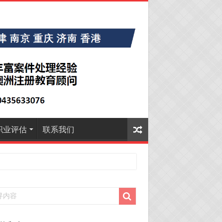
职业评估
联系我们
7恭喜山东的沈先生夫妇600旅游签证顺利下签，三
次往返！
7恭喜江西的王同学顺利拿到莫纳什大学Master of
ness offer！