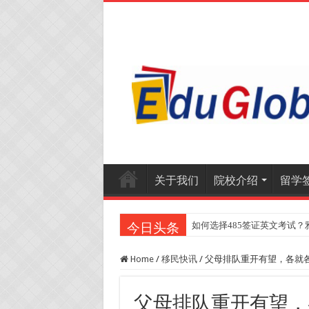
关于我们
院校介绍
留学
如何选择485签证英文考试？
今日头条
Home
/
移民快讯
/
父母排队重开有望，各就
父母排队重开有望，