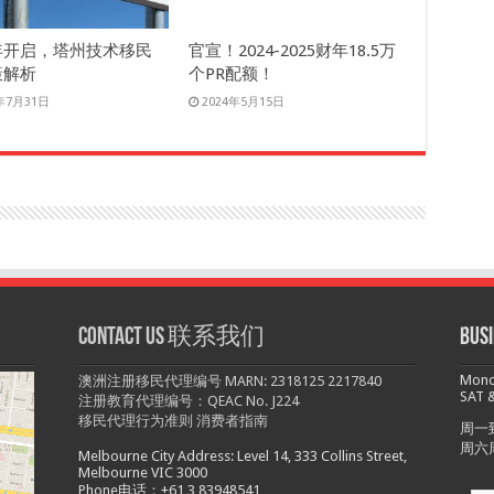
年开启，塔州技术移民
官宣！2024-2025财年18.5万
策解析
个PR配额！
4年7月31日
2024年5月15日
Contact us 联系我们
Bu
Monda
澳洲注册移民代理编号 MARN: 2318125 2217840
SAT &
注册教育代理编号：QEAC No. J224
移民代理行为准则
消费者指南
周一到
周六
Melbourne City Address: Level 14, 333 Collins Street,
Melbourne VIC 3000
Phone电话：+61 3 83948541