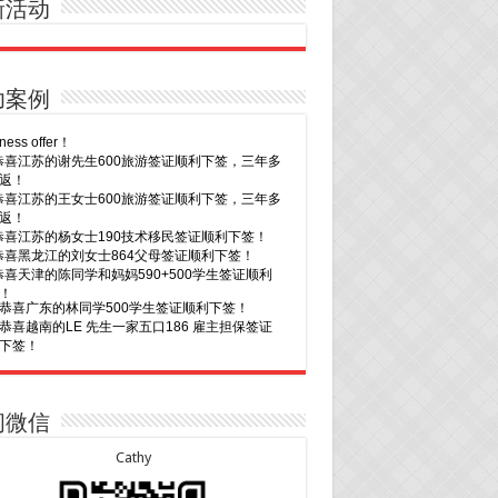
新活动
6恭喜江苏的谢先生600旅游签证顺利下签，三年多
返！
6恭喜江苏的王女士600旅游签证顺利下签，三年多
返！
5恭喜江苏的杨女士190技术移民签证顺利下签！
功案例
3恭喜黑龙江的刘女士864父母签证顺利下签！
3恭喜天津的陈同学和妈妈590+500学生签证顺利
！
30恭喜广东的林同学500学生签证顺利下签！
29恭喜越南的LE 先生一家五口186 雇主担保签证
下签！
29恭喜日本的Motegi女士485工作签证顺利下签！
28恭喜山东的李先生189技术移民签证顺利下签！
24恭喜辽宁的蔡同学500学生签证顺利下签！
24恭喜山东的许同学顺利拿到莫纳什大学Bachelor
ccounting offer!
22恭喜安徽的吴先生190技术移民签证顺利下签！
22恭喜尼泊尔的Shrestha先生491州担保签证顺利
！
20恭喜新疆的李同学500学生签证顺利下签！
16恭喜黑龙江的乔女士485毕业生工签顺利下签！
15恭喜日本的YAMASHITA先生801配偶签证顺利下
问微信
15恭喜江苏的曹同学500学生签证顺利下签！
13恭喜广东的邓同学500学生签证顺利下签！
Cathy
9恭喜河南的费先生600旅游签证顺利下签！
9恭喜广东的喻同学500学生签证顺利下签！