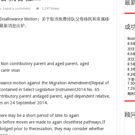
最
8.
次往
Leave a comment
1,297 Views
8.
次往
llowance Motion）关于取消免费排队父母移民和亲属移
8.
最新消息出炉。
成
8.
8.
下签
7.
7.
顺利
7.
7.
Non contributory parent and aged parent, aged
7.
carer visas
7.
of A
7.
lowance motion against the Migration Amendment(Repeal of
7.
scontained in Select Legislative Instrument2014 No. 65
下签
tributory parent andaged parent, aged dependent relative,
7.
sses on 24 September 2014.
7.
7.
签！
顾
there may be a short period of time to again
7.
ses before moves are made to again closethese pathways.If
7.
lodged prior to thecessation, they may consider whether
7.
7.