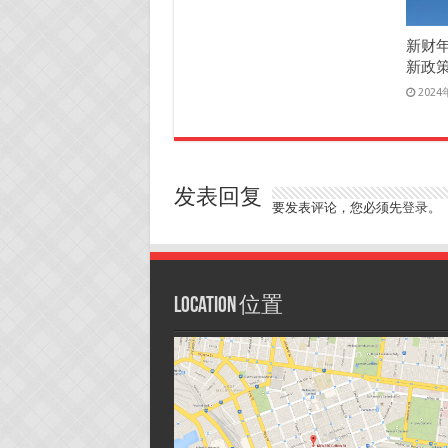
新财
新政
202
发表回复
要发表评论，您必须先
登录
。
Location 位置