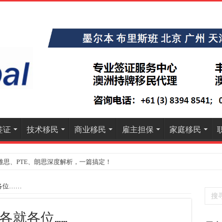
签证
技术移民
商业移民
雇主担保
家庭移民
雅思、PTE、朗思深度解析，一篇搞定！
各位……
8.
年多
8.
各就各位……
Busi