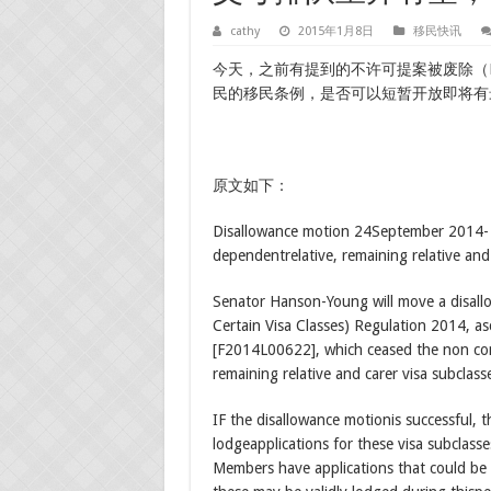
cathy
2015年1月8日
移民快讯
今天，之前有提到的不许可提案被废除（Disa
民的移民条例，是否可以短暂开放即将有
原文如下：
Disallowance motion 24September 2014- 
dependentrelative, remaining relative and 
Senator Hanson-Young will move a disal
Certain Visa Classes) Regulation 2014, a
[F2014L00622], which ceased the non con
remaining relative and carer visa subcla
IF the disallowance motionis successful, 
lodgeapplications for these visa subclas
Members have applications that could be 