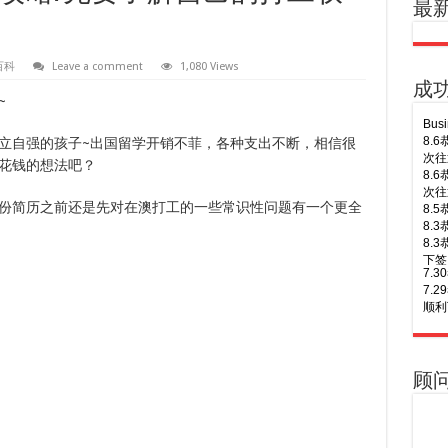
最
百科
Leave a comment
1,080 Views
成
~
7.
立自强的孩子~出国留学开销不菲，各种支出不断，相信很
7.
顺利
花钱的想法吧？
7.
7.
份简历之前还是先对在澳打工的一些常识性问题有一个更全
7.
7.
of A
7.
7.
下签
8.
7.
年多
7.
8.
7.
Busi
签！
顾
8.
7.
次往
7.
8.
7.
次往
7.