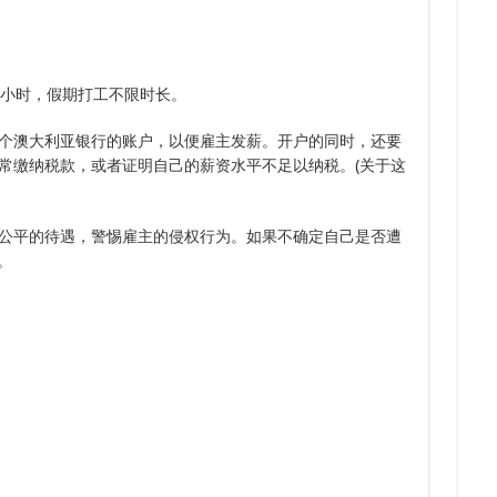
8.
7.
8.
多次
8.
7.
下签
三年
0小时，假期打工不限时长。
个澳大利亚银行的账户，以便雇主发薪。开户的同时，还要
常缴纳税款，或者证明自己的薪资水平不足以纳税。(关于这
公平的待遇，警惕雇主的侵权行为。如果不确定自己是否遭
站。