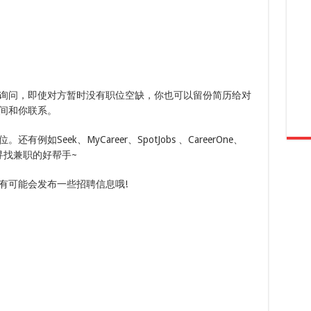
询问，即使对方暂时没有职位空缺，你也可以留份简历给对
间和你联系。
Seek、MyCareer、SpotJobs 、CareerOne、
寻找兼职的好帮手~
有可能会发布一些招聘信息哦!