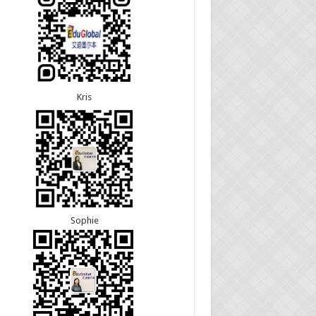
5恭喜江苏的杨女士190技术移民签证顺利下签！
8恭喜黑龙江的刘女士600旅游签证顺利下签，三年
3恭喜黑龙江的刘女士864父母签证顺利下签！
往返！
3恭喜天津的陈同学和妈妈590+500学生签证顺利
7恭喜北京的王先生和孩子600旅游签证顺利下签，
！
多次往返！
Kris
Sophie