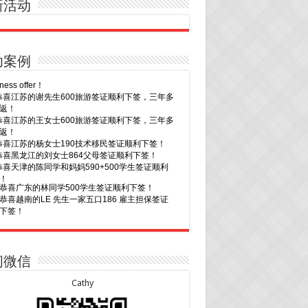
新活动
功案例
30恭喜广东的林同学500学生签证顺利下签！
29恭喜越南的LE 先生一家五口186 雇主担保签证
下签！
29恭喜日本的Motegi女士485工作签证顺利下签！
28恭喜山东的李先生189技术移民签证顺利下签！
24恭喜辽宁的蔡同学500学生签证顺利下签！
24恭喜山东的许同学顺利拿到莫纳什大学Bachelor
ccounting offer!
22恭喜安徽的吴先生190技术移民签证顺利下签！
22恭喜尼泊尔的Shrestha先生491州担保签证顺利
！
7恭喜山东的沈先生夫妇600旅游签证顺利下签，三
20恭喜新疆的李同学500学生签证顺利下签！
次往返！
16恭喜黑龙江的乔女士485毕业生工签顺利下签！
7恭喜江西的王同学顺利拿到莫纳什大学Master of
15恭喜日本的YAMASHITA先生801配偶签证顺利下
ness offer！
问微信
6恭喜江苏的谢先生600旅游签证顺利下签，三年多
15恭喜江苏的曹同学500学生签证顺利下签！
返！
13恭喜广东的邓同学500学生签证顺利下签！
Cathy
6恭喜江苏的王女士600旅游签证顺利下签，三年多
9恭喜河南的费先生600旅游签证顺利下签！
返！
9恭喜广东的喻同学500学生签证顺利下签！