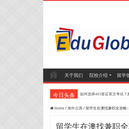
关于我们
院校介绍
留学
如何选择485签证英文考试？
今日头条
Home
/
海外点滴
/
留学生在澳找兼职全攻略:
留学生在澳找兼职全