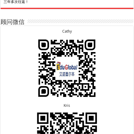
三年多次往返！
7.30恭喜广东的林同学500学生签证顺利下签！
7.3恭喜湖北的汪同学顺利拿到莫纳什大学Bachelor
of Science offer!
7.29恭喜越南的LE 先生一家五口186 雇主担保签证
7.2恭喜深圳的钟同学500学生签证顺利下签！
顺利下签！
7.1恭喜辽宁的穆先生600旅游签证顺利下签，一年多
7.29恭喜日本的Motegi女士485工作签证顺利下签！
顾问微信
次往返！
7.28恭喜山东的李先生189技术移民签证顺利下签！
6.30恭喜马来西亚的YAP先生夫妇482签证顺利下
7.24恭喜辽宁的蔡同学500学生签证顺利下签！
Cathy
签！
7.24恭喜山东的许同学顺利拿到莫纳什大学Bachelor
6.30恭喜新疆的赵女士155居住返回签证顺利下签！
of Accounting offer!
7.22恭喜安徽的吴先生190技术移民签证顺利下签！
6.30恭喜江苏的万女士夫妇870签证顺利下签！
7.22恭喜尼泊尔的Shrestha先生491州担保签证顺利
6.24恭喜河北的张同学500学生签证顺利下签！
下签！
6.24恭喜山东的胡女士600旅游签证顺利下签，三年
多次往返！
Kris