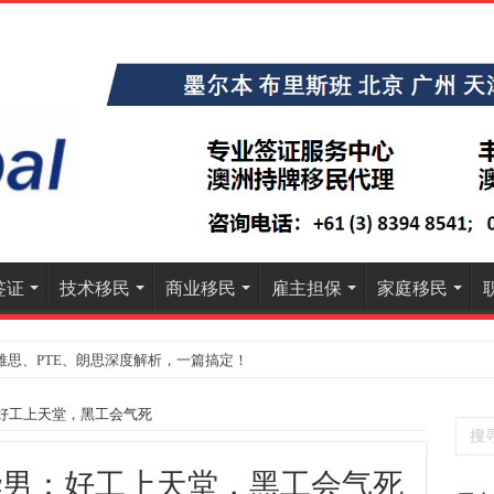
签证
技术移民
商业移民
雇主担保
家庭移民
雅思、PTE、朗思深度解析，一篇搞定！
好工上天堂，黑工会气死
7.
7.
顺利
华男：好工上天堂，黑工会气死
7.