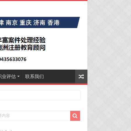
职业评估
联系我们
30恭喜广东的林同学500学生签证顺利下签！
29恭喜越南的LE 先生一家五口186 雇主担保签证
下签！
29恭喜日本的Motegi女士485工作签证顺利下签！