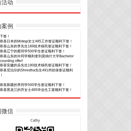
新活动
28恭喜山东的李先生189技术移民签证顺利下签！
24恭喜辽宁的蔡同学500学生签证顺利下签！
24恭喜山东的许同学顺利拿到莫纳什大学Bachelor
ccounting offer!
22恭喜安徽的吴先生190技术移民签证顺利下签！
功案例
22恭喜尼泊尔的Shrestha先生491州担保签证顺利
！
20恭喜新疆的李同学500学生签证顺利下签！
16恭喜黑龙江的乔女士485毕业生工签顺利下签！
15恭喜日本的YAMASHITA先生801配偶签证顺利下
15恭喜江苏的曹同学500学生签证顺利下签！
13恭喜广东的邓同学500学生签证顺利下签！
9恭喜河南的费先生600旅游签证顺利下签！
9恭喜广东的喻同学500学生签证顺利下签！
8恭喜黑龙江的刘女士600旅游签证顺利下签，三年
往返！
7恭喜北京的王先生和孩子600旅游签证顺利下签，
3恭喜湖北的汪同学顺利拿到莫纳什大学Bachelor
多次往返！
cience offer!
2恭喜深圳的钟同学500学生签证顺利下签！
1恭喜辽宁的穆先生600旅游签证顺利下签，一年多
问微信
返！
30恭喜马来西亚的YAP先生夫妇482签证顺利下
Cathy
30恭喜新疆的赵女士155居住返回签证顺利下签！