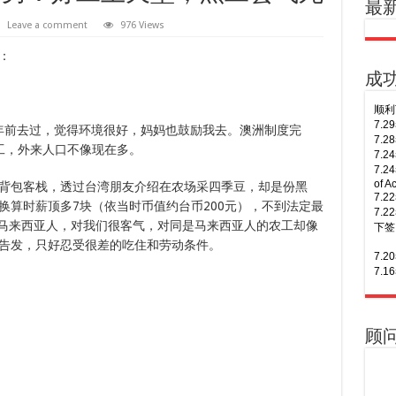
最
7.
Leave a comment
976 Views
7.
7.
：
of A
7.
成
7.
下签
7.
6年前去过，觉得环境很好，妈妈也鼓励我去。澳洲制度完
7.
工，外来人口不像现在多。
7.
签！
背包客栈，透过台湾朋友介绍在农场采四季豆，却是份黑
7.
7.
换算时薪顶多7块（依当时币值约台币200元），不到法定最
7.
是马来西亚人，对我们很客气，对同是马来西亚人的农工却像
7.
告发，只好忍受很差的吃住和劳动条件。
7.
多次
7.
7.
三年
of S
7.
7.
顾
次往
6.
签！
6.