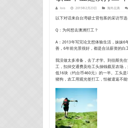
lois
2015年2月23日
海外点滴
以下对话来自台湾硕士背包客的采访节选
Q：为何想去澳洲打工？
A：2013年写完论文想体验生活，妹妹
善，6年前光景很好，都是合法薪资的白
我没做太多准备，去了才学。到伯斯先住
工，扣掉交通费及给工头抽钱载至农场，
低16块（约台币460元）的一半。工头
猪狗，农工用观光签打工，怕被遣返不能