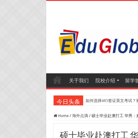
关于我们
院校介绍
留学
如何选择485签证英文考试？
今日头条
Home
/
海外点滴
/
硕士毕业赴澳打工 华男：
硕士毕业赴澳打工 