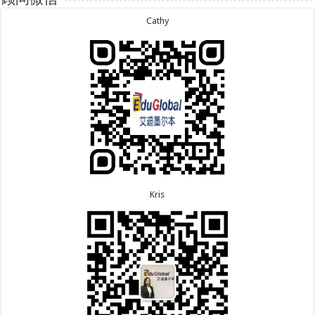
次往返！
7.28恭喜山东的李先生189技术移民签证顺利下签！
6.30恭喜马来西亚的YAP先生夫妇482签证顺利下
7.24恭喜辽宁的蔡同学500学生签证顺利下签！
Cathy
签！
7.24恭喜山东的许同学顺利拿到莫纳什大学Bachelor
6.30恭喜新疆的赵女士155居住返回签证顺利下签！
of Accounting offer!
7.22恭喜安徽的吴先生190技术移民签证顺利下签！
6.30恭喜江苏的万女士夫妇870签证顺利下签！
7.22恭喜尼泊尔的Shrestha先生491州担保签证顺利
6.24恭喜河北的张同学500学生签证顺利下签！
下签！
6.24恭喜山东的胡女士600旅游签证顺利下签，三年
多次往返！
Kris