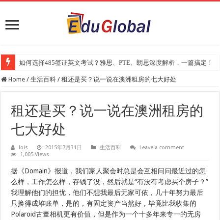
如何选择485签证英文考试？雅思、PTE、朗思深度解析，一篇搞定！
2025年《澳洲金融评论报》大学排名出炉：一份关乎本地就业与声誉的
Home
/
生活百科
/
租还是买？说一说在澳洲租房的七大好处
租还是买？说一说在澳洲租房的
七大好处
lois
2015年7月31日
生活百科
Leave a comment
1,005 Views
据《Domain》报道，我们家人聚会时总是会互相问问最近过的怎
么样，工作怎么样，存钱了没，然后就是“有没有考虑买个房子？”
我理解他们的担忧，他们不想我最后无家可依，几十年努力最后
只换得成堆账单，是的，有固定资产当然好，毕竟比我收集的
Polaroid古董相机更有价值，但是作为一个十多年来专一的无房