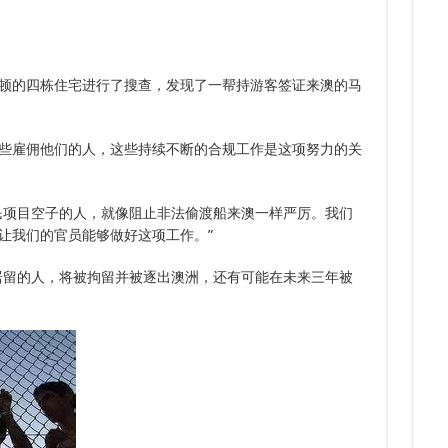
8.
7.
8.
多次
8.
7.
下签
三年
顿的四栋住宅进行了搜查，发现了一帮持游客签证来澳的马
些雇佣他们的人，这些持续不断的合规工作是这项努力的关
民项目空子的人，就像阻止非法偷渡船来澳一样严厉。我们
让我们的官员能够做好这项工作。”
居留的人，将被拘留并被逐出澳洲，还有可能在未来三年被