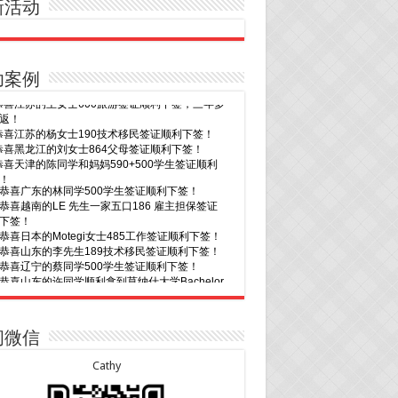
新活动
功案例
30恭喜广东的林同学500学生签证顺利下签！
29恭喜越南的LE 先生一家五口186 雇主担保签证
下签！
29恭喜日本的Motegi女士485工作签证顺利下签！
28恭喜山东的李先生189技术移民签证顺利下签！
24恭喜辽宁的蔡同学500学生签证顺利下签！
24恭喜山东的许同学顺利拿到莫纳什大学Bachelor
ccounting offer!
22恭喜安徽的吴先生190技术移民签证顺利下签！
22恭喜尼泊尔的Shrestha先生491州担保签证顺利
！
7恭喜山东的沈先生夫妇600旅游签证顺利下签，三
20恭喜新疆的李同学500学生签证顺利下签！
次往返！
16恭喜黑龙江的乔女士485毕业生工签顺利下签！
7恭喜江西的王同学顺利拿到莫纳什大学Master of
15恭喜日本的YAMASHITA先生801配偶签证顺利下
ness offer！
问微信
6恭喜江苏的谢先生600旅游签证顺利下签，三年多
15恭喜江苏的曹同学500学生签证顺利下签！
返！
13恭喜广东的邓同学500学生签证顺利下签！
Cathy
6恭喜江苏的王女士600旅游签证顺利下签，三年多
9恭喜河南的费先生600旅游签证顺利下签！
返！
9恭喜广东的喻同学500学生签证顺利下签！