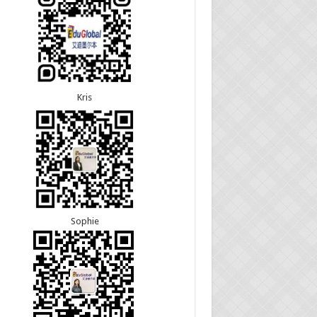
5恭喜江苏的杨女士190技术移民签证顺利下签！
8恭喜黑龙江的刘女士600旅游签证顺利下签，三年
3恭喜黑龙江的刘女士864父母签证顺利下签！
往返！
3恭喜天津的陈同学和妈妈590+500学生签证顺利
7恭喜北京的王先生和孩子600旅游签证顺利下签，
！
多次往返！
Kris
Sophie