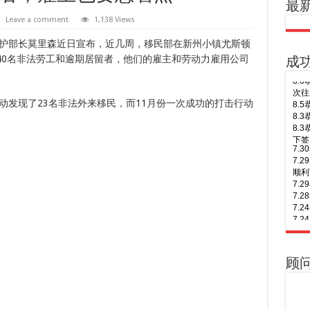
最
Leave a comment
1,138 Views
护部长莫里森近日宣布，近几周，移民部在新州小镇尤斯顿
现了40名非法劳工和逾期居留者，他们的雇主和劳动力雇用公司
成
7.
7.
动发现了23名非法外来移民，而11月份一次成功的打击行动
顺利
7.
7.
7.
7.
of A
7.
7.
下签
8.
7.
年多
7.
8.
7.
Busi
签！
顾
8.
7.
次往
7.
8.
7.
次往
7.