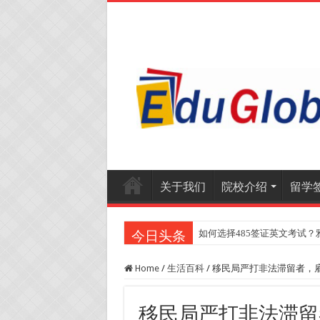
关于我们
院校介绍
留学
如何选择485签证英文考试？
今日头条
Home
/
生活百科
/
移民局严打非法滞留者，
移民局严打非法滞留