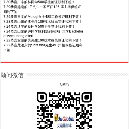
7.30恭喜广东的林同学500学生签证顺利下签！
7.29恭喜越南的LE 先生一家五口186 雇主担保签证
顺利下签！
7.29恭喜日本的Motegi女士485工作签证顺利下签！
7.28恭喜山东的李先生189技术移民签证顺利下签！
7.24恭喜辽宁的蔡同学500学生签证顺利下签！
7.24恭喜山东的许同学顺利拿到莫纳什大学Bachelor
of Accounting offer!
7.22恭喜安徽的吴先生190技术移民签证顺利下签！
7.22恭喜尼泊尔的Shrestha先生491州担保签证顺利
下签！
8.7恭喜山东的沈先生夫妇600旅游签证顺利下签，三
7.20恭喜新疆的李同学500学生签证顺利下签！
年多次往返！
7.16恭喜黑龙江的乔女士485毕业生工签顺利下签！
8.7恭喜江西的王同学顺利拿到莫纳什大学Master of
7.15恭喜日本的YAMASHITA先生801配偶签证顺利下
Business offer！
签！
顾问微信
8.6恭喜江苏的谢先生600旅游签证顺利下签，三年多
7.15恭喜江苏的曹同学500学生签证顺利下签！
次往返！
7.13恭喜广东的邓同学500学生签证顺利下签！
Cathy
8.6恭喜江苏的王女士600旅游签证顺利下签，三年多
7.9恭喜河南的费先生600旅游签证顺利下签！
次往返！
7.9恭喜广东的喻同学500学生签证顺利下签！
8.5恭喜江苏的杨女士190技术移民签证顺利下签！
7.8恭喜黑龙江的刘女士600旅游签证顺利下签，三年
8.3恭喜黑龙江的刘女士864父母签证顺利下签！
多次往返！
8.3恭喜天津的陈同学和妈妈590+500学生签证顺利
7.7恭喜北京的王先生和孩子600旅游签证顺利下签，
下签！
三年多次往返！