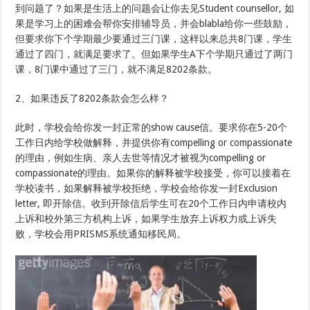
到问题了？如果是生活上的问题会让你去见Student counsellor, 如
果是学习上的困难会帮你安排辅导员，并会blabla给你一些鼓励，
但要求你下个学期最少要通过三门课，这样以来总共8门课，学生
通过了四门，就满足要求了。但如果学生A下个学期只通过了两门
课，8门课中通过了三门，就不满足8202条款。
2、如果违反了8202条款会怎么样？
此时，学校会给你发一封正常的show cause信。要求你在5-20个
工作日内给学校做解释，并提供你有compelling or compassionate
的理由，例如生病、亲人去世等情况才被视为compelling or
compassionate的理由。如果你的解释被学校接受，你可以接着在
学校读书，如果解释被学校拒绝，学校会给你发一封Exclusion
letter, 即开除信。收到开除信后学生可在20个工作日内申请校内
上诉和校外第三方机构上诉，如果学生放弃上诉权力或上诉失
败，学校会用PRISMS系统通知移民局。