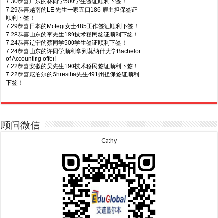
7.30恭喜广东的林同学500学生签证顺利下签！
7.29恭喜越南的LE 先生一家五口186 雇主担保签证
顺利下签！
7.29恭喜日本的Motegi女士485工作签证顺利下签！
7.28恭喜山东的李先生189技术移民签证顺利下签！
7.24恭喜辽宁的蔡同学500学生签证顺利下签！
7.24恭喜山东的许同学顺利拿到莫纳什大学Bachelor
of Accounting offer!
7.22恭喜安徽的吴先生190技术移民签证顺利下签！
7.22恭喜尼泊尔的Shrestha先生491州担保签证顺利
下签！
8.7恭喜山东的沈先生夫妇600旅游签证顺利下签，三
7.20恭喜新疆的李同学500学生签证顺利下签！
年多次往返！
7.16恭喜黑龙江的乔女士485毕业生工签顺利下签！
8.7恭喜江西的王同学顺利拿到莫纳什大学Master of
7.15恭喜日本的YAMASHITA先生801配偶签证顺利下
Business offer！
签！
顾问微信
8.6恭喜江苏的谢先生600旅游签证顺利下签，三年多
7.15恭喜江苏的曹同学500学生签证顺利下签！
次往返！
7.13恭喜广东的邓同学500学生签证顺利下签！
Cathy
8.6恭喜江苏的王女士600旅游签证顺利下签，三年多
7.9恭喜河南的费先生600旅游签证顺利下签！
次往返！
7.9恭喜广东的喻同学500学生签证顺利下签！
8.5恭喜江苏的杨女士190技术移民签证顺利下签！
7.8恭喜黑龙江的刘女士600旅游签证顺利下签，三年
8.3恭喜黑龙江的刘女士864父母签证顺利下签！
多次往返！
8.3恭喜天津的陈同学和妈妈590+500学生签证顺利
7.7恭喜北京的王先生和孩子600旅游签证顺利下签，
下签！
三年多次往返！