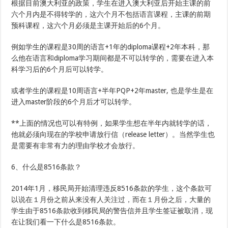
根据目前澳大利亚的政策，学生在进入澳大利亚后开始主课的前
六个月内是不得转学的，这六个月不包括语言课程，主课的前期
预科课程，这六个月必须是主课开始后的6个月。
例如学生的课程是30周的语言+1年的diploma课程+2年本科，那
么他在语言和diploma学习期间都是不可以转学的，需要在进入本
科学习后的6个月后可以转学。
或者学生的课程是10周语言+半年PQP+2年master, 也是学生是在
进入master阶段的6个月后才可以转学。
**上面的情况也可以有特例，如果学生想在半年内就转学的话，
他就必须向现在的学校申请放行信（release letter）。当然学生也
是需要有非常有力的理由学校才会放行。
6、什么是8516条款？
2014年1月，移民局开始清理违反8516条款的学生，这个条款可
以说在１月份之前从来没有人关注过，而在１月份之后，大量的
学生由于8516条款收到移民局的警告信并且学生签证被取消，现
在让我们看一下什么是8516条款。