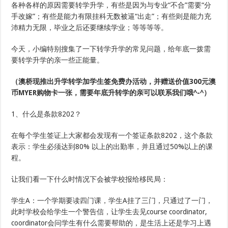
各种各样的原因需要转学升学，有些是因为与专业“不合”需要“分
手改嫁”；有些是能力有限挂科无数被逼“出走”；有些则是能力充
沛精力无限，毕业之后还要继续学业；等等等等。
今天，小编特别搜集了一下转学升学的常见问题，给年底一拨需
要转学升学的亲一些正能量。
（澳桥现推出升学转学加学生签免费办活动，并赠送价值300元澳
币MYER购物卡一张，需要年底升转学的亲可以联系我们哦^-^）
1、什么是条款8202？
在每个学生签证上大家都会发现有一个签证条款8202，这个条款
表示：学生必须达到80% 以上的出勤率，并且通过50%以上的课
程。
让我们看一下什么时情况下会被学校报给移民局：
学生A：一个学期要读四门课，学生A挂了三门，只通过了一门，
此时学校会给学生一个警告信，让学生去见course coordinator,
coordinator会问学生有什么需要帮助的，是生活上还是学习上遇