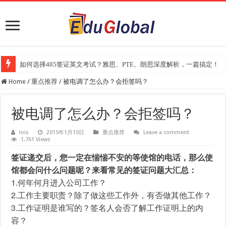
如何选择485签证英文考试？雅思、PTE、朗思深度解析，一篇搞定！
2025年《澳洲金融评论报》大学排名出炉：一份关乎本地就业与声誉的
Home
/
重点推荐
/
被电调了怎么办？会拒签吗？
被电调了怎么办？会拒签吗？
lois
2015年1月10日
重点推荐
Leave a comment
1,761 Views
签证递交后，您一定在惴惴不安的等使馆的电话，那么使
馆都会问什么问题呢？来看常见的签证问题大汇总：
1.何年何月进入公司工作？
2.工作主要职责？除了做这些工作外，有否做其他工作？
3.工作证明是谁写的？签名人会否了解工作证明上的内
容？