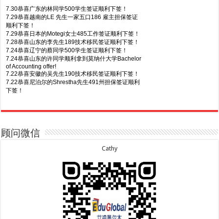
7.30恭喜广东的林同学500学生签证顺利下签！
7.29恭喜越南的LE 先生一家五口186 雇主担保签证
顺利下签！
7.29恭喜日本的Motegi女士485工作签证顺利下签！
7.28恭喜山东的李先生189技术移民签证顺利下签！
7.24恭喜辽宁的蔡同学500学生签证顺利下签！
7.24恭喜山东的许同学顺利拿到莫纳什大学Bachelor
of Accounting offer!
7.22恭喜安徽的吴先生190技术移民签证顺利下签！
7.22恭喜尼泊尔的Shrestha先生491州担保签证顺利
下签！
8.7恭喜山东的沈先生夫妇600旅游签证顺利下签，三
7.20恭喜新疆的李同学500学生签证顺利下签！
年多次往返！
7.16恭喜黑龙江的乔女士485毕业生工签顺利下签！
8.7恭喜江西的王同学顺利拿到莫纳什大学Master of
7.15恭喜日本的YAMASHITA先生801配偶签证顺利下
Business offer！
签！
顾问微信
8.6恭喜江苏的谢先生600旅游签证顺利下签，三年多
7.15恭喜江苏的曹同学500学生签证顺利下签！
次往返！
7.13恭喜广东的邓同学500学生签证顺利下签！
Cathy
8.6恭喜江苏的王女士600旅游签证顺利下签，三年多
7.9恭喜河南的费先生600旅游签证顺利下签！
次往返！
7.9恭喜广东的喻同学500学生签证顺利下签！
8.5恭喜江苏的杨女士190技术移民签证顺利下签！
7.8恭喜黑龙江的刘女士600旅游签证顺利下签，三年
8.3恭喜黑龙江的刘女士864父母签证顺利下签！
多次往返！
8.3恭喜天津的陈同学和妈妈590+500学生签证顺利
7.7恭喜北京的王先生和孩子600旅游签证顺利下签，
下签！
三年多次往返！