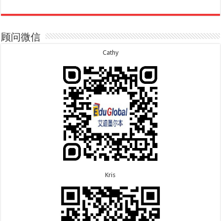
8.7恭喜山东的沈先生夫妇600旅游签证顺利下签，三
7.20恭喜新疆的李同学500学生签证顺利下签！
年多次往返！
7.16恭喜黑龙江的乔女士485毕业生工签顺利下签！
8.7恭喜江西的王同学顺利拿到莫纳什大学Master of
7.15恭喜日本的YAMASHITA先生801配偶签证顺利下
Business offer！
签！
顾问微信
8.6恭喜江苏的谢先生600旅游签证顺利下签，三年多
7.15恭喜江苏的曹同学500学生签证顺利下签！
次往返！
7.13恭喜广东的邓同学500学生签证顺利下签！
Cathy
8.6恭喜江苏的王女士600旅游签证顺利下签，三年多
7.9恭喜河南的费先生600旅游签证顺利下签！
次往返！
7.9恭喜广东的喻同学500学生签证顺利下签！
8.5恭喜江苏的杨女士190技术移民签证顺利下签！
7.8恭喜黑龙江的刘女士600旅游签证顺利下签，三年
8.3恭喜黑龙江的刘女士864父母签证顺利下签！
多次往返！
8.3恭喜天津的陈同学和妈妈590+500学生签证顺利
7.7恭喜北京的王先生和孩子600旅游签证顺利下签，
下签！
三年多次往返！
Kris