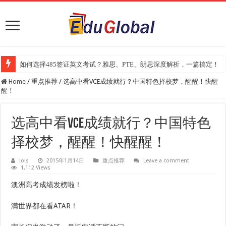
如何选择485签证英文考试？雅思、PTE、朗思深度解析，一篇搞定！
2025年《澳洲金融评论报》大学排名出炉：一份关乎本地就业与声誉的
Home
/
重点推荐
/
选高中看VCE成绩就行？中国特色择校梦，醒醒！快醒
醒！
选高中看VCE成绩就行？中国特色
择校梦，醒醒！快醒醒！
lois
2015年1月14日
重点推荐
Leave a comment
1,112 Views
澳洲高考成绩发榜啦！
满世界都在看ATAR！