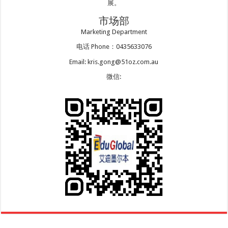
展。
市场部
Marketing Department
电话 Phone：0435633076
Email: kris.gong@51oz.com.au
微信: