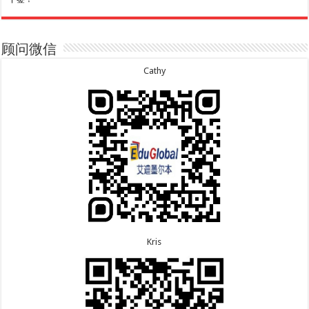
8.7恭喜山东的沈先生夫妇600旅游签证顺利下签，三
7.20恭喜新疆的李同学500学生签证顺利下签！
年多次往返！
7.16恭喜黑龙江的乔女士485毕业生工签顺利下签！
8.7恭喜江西的王同学顺利拿到莫纳什大学Master of
7.15恭喜日本的YAMASHITA先生801配偶签证顺利下
Business offer！
签！
顾问微信
8.6恭喜江苏的谢先生600旅游签证顺利下签，三年多
7.15恭喜江苏的曹同学500学生签证顺利下签！
次往返！
7.13恭喜广东的邓同学500学生签证顺利下签！
Cathy
8.6恭喜江苏的王女士600旅游签证顺利下签，三年多
7.9恭喜河南的费先生600旅游签证顺利下签！
次往返！
7.9恭喜广东的喻同学500学生签证顺利下签！
8.5恭喜江苏的杨女士190技术移民签证顺利下签！
7.8恭喜黑龙江的刘女士600旅游签证顺利下签，三年
8.3恭喜黑龙江的刘女士864父母签证顺利下签！
多次往返！
8.3恭喜天津的陈同学和妈妈590+500学生签证顺利
7.7恭喜北京的王先生和孩子600旅游签证顺利下签，
下签！
三年多次往返！
Kris