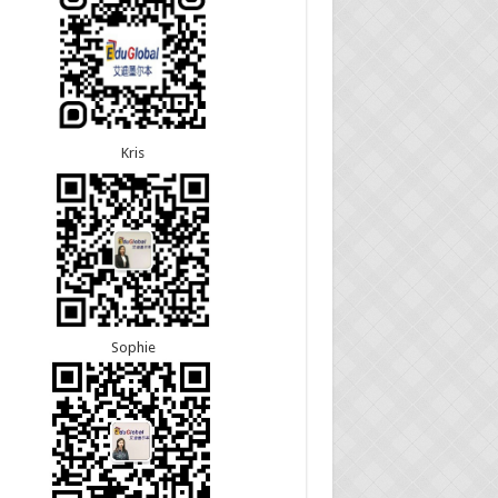
5恭喜江苏的杨女士190技术移民签证顺利下签！
8恭喜黑龙江的刘女士600旅游签证顺利下签，三年
3恭喜黑龙江的刘女士864父母签证顺利下签！
往返！
3恭喜天津的陈同学和妈妈590+500学生签证顺利
7恭喜北京的王先生和孩子600旅游签证顺利下签，
！
多次往返！
Kris
Sophie