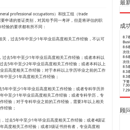
最
 professional occupations）和技工组（trade
不考虑申请者需要申请的签证类别，对其给予同一考评，但是将评估的职
成
作经验的要求都有所不同：
7.
相关，过去5年中至少1年毕业后高度相关工作经验，不认可
7.
顺利
7.
7.
，过去5年中至少1年毕业后高度相关工作经验；或者本科以
7.
过去5年中至少2年毕业后高度相关工作经验；或者本科以上
7.
毕业后高度相关工作经验；对于本科以上学历毕业之前的工作
of A
7.
5年中至少1年高度相关工作经验；
7.
下签
去5年中至少1年毕业后高度相关工作经验；或者专科学历并
8.
7.
5年中至少1年毕业后高度相关工作经验；或者专科学历，专
年多
7.
工作经验；对于专科毕业之前的工作经验，需要3年以上相关
8.
7.
工作经验；
Busi
签！
顾
8.
7.
次往
7.
关，过去5年中至少1年毕业后高度相关工作经验；或者4级证
8.
7.
2年高度相关工作经验；或者3级证书持有者，专业高度相
次往
7.