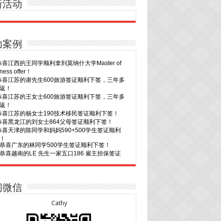
新活动
功案例
30恭喜广东的林同学500学生签证顺利下签！
29恭喜越南的LE 先生一家五口186 雇主担保签证
下签！
29恭喜日本的Motegi女士485工作签证顺利下签！
28恭喜山东的李先生189技术移民签证顺利下签！
24恭喜辽宁的蔡同学500学生签证顺利下签！
24恭喜山东的许同学顺利拿到莫纳什大学Bachelor
ccounting offer!
22恭喜安徽的吴先生190技术移民签证顺利下签！
22恭喜尼泊尔的Shrestha先生491州担保签证顺利
！
7恭喜山东的沈先生夫妇600旅游签证顺利下签，三
20恭喜新疆的李同学500学生签证顺利下签！
次往返！
16恭喜黑龙江的乔女士485毕业生工签顺利下签！
7恭喜江西的王同学顺利拿到莫纳什大学Master of
15恭喜日本的YAMASHITA先生801配偶签证顺利下
ness offer！
问微信
6恭喜江苏的谢先生600旅游签证顺利下签，三年多
15恭喜江苏的曹同学500学生签证顺利下签！
返！
13恭喜广东的邓同学500学生签证顺利下签！
Cathy
6恭喜江苏的王女士600旅游签证顺利下签，三年多
9恭喜河南的费先生600旅游签证顺利下签！
返！
9恭喜广东的喻同学500学生签证顺利下签！