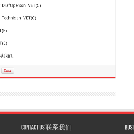
aftsperson ​ VET(C)
chnician ​ VET(C)
(E)
T(E)
联系我们。
Contact us 联系我们
Bu