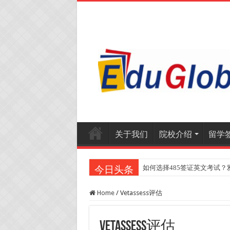
关于我们
院校介绍
留学
如何选择485签证英文考试？
今日头条
Home
/
Vetassess评估
Vetassess评估