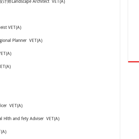
计师Landscape Architect VET(A)
ist VET(A)
l Planner ​ VET(A)
VET(A)
VET(A)
r ​ VET(A)
 and fety Adviser ​ VET(A)
(A)