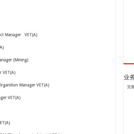
 Manager ​ VET(A)
A)
ger (Mining)
 VET(A)
业
anition Manager VET(A)
完
er VET(A)
ET(A)