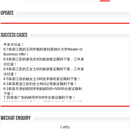
Update
8.7恭喜山东的沈先生夫妇600旅游签证顺利下签，三
年多次往返！
8.7恭喜江西的王同学顺利拿到莫纳什大学Master of
Business offer！
Success Cases
8.6恭喜江苏的谢先生600旅游签证顺利下签，三年多
次往返！
8.6恭喜江苏的王女士600旅游签证顺利下签，三年多
次往返！
8.5恭喜江苏的杨女士190技术移民签证顺利下签！
8.3恭喜黑龙江的刘女士864父母签证顺利下签！
8.3恭喜天津的陈同学和妈妈590+500学生签证顺利
下签！
7.30恭喜广东的林同学500学生签证顺利下签！
7.29恭喜越南的LE 先生一家五口186 雇主担保签证
顺利下签！
7.29恭喜日本的Motegi女士485工作签证顺利下签！
7.28恭喜山东的李先生189技术移民签证顺利下签！
7.24恭喜辽宁的蔡同学500学生签证顺利下签！
7.20恭喜新疆的李同学500学生签证顺利下签！
7.24恭喜山东的许同学顺利拿到莫纳什大学Bachelor
7.16恭喜黑龙江的乔女士485毕业生工签顺利下签！
of Accounting offer!
7.15恭喜日本的YAMASHITA先生801配偶签证顺利下
7.22恭喜安徽的吴先生190技术移民签证顺利下签！
Wechat Enquiry
签！
7.22恭喜尼泊尔的Shrestha先生491州担保签证顺利
7.15恭喜江苏的曹同学500学生签证顺利下签！
下签！
Cathy
7.13恭喜广东的邓同学500学生签证顺利下签！