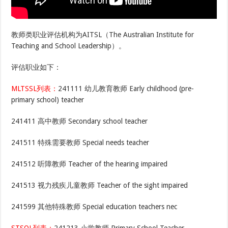
教师类职业评估机构为AITSL（The Australian Institute for
Teaching and School Leadership）。
评估职业如下：
MLTSSL列表：
241111 幼儿教育教师 Early childhood (pre-
primary school) teacher
241411 高中教师 Secondary school teacher
241511 特殊需要教师 Special needs teacher
241512 听障教师 Teacher of the hearing impaired
241513 视力残疾儿童教师 Teacher of the sight impaired
241599 其他特殊教师 Special education teachers nec